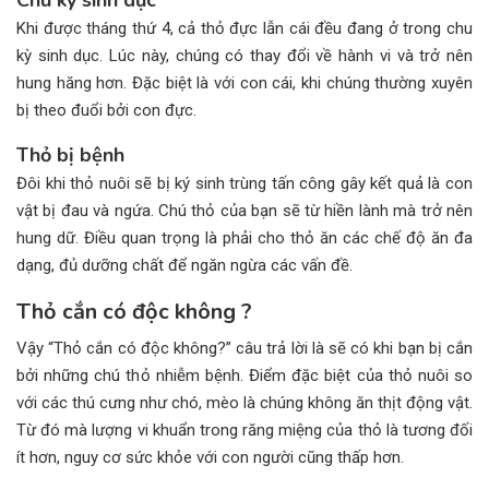
Chu kỳ sinh dục
Khi được tháng thứ 4, cả thỏ đực lẫn cái đều đang ở trong chu
kỳ sinh dục. Lúc này, chúng có thay đổi về hành vi và trở nên
hung hăng hơn. Đặc biệt là với con cái, khi chúng thường xuyên
bị theo đuổi bởi con đực.
Thỏ bị bệnh
Đôi khi thỏ nuôi sẽ bị ký sinh trùng tấn công gây kết quả là con
vật bị đau và ngứa. Chú thỏ của bạn sẽ từ hiền lành mà trở nên
hung dữ. Điều quan trọng là phải cho thỏ ăn các chế độ ăn đa
dạng, đủ dưỡng chất để ngăn ngừa các vấn đề.
Thỏ cắn có độc không ?
Vậy “Thỏ cắn có độc không?” câu trả lời là sẽ có khi bạn bị cắn
bởi những chú thỏ nhiễm bệnh. Điểm đặc biệt của thỏ nuôi so
với các thú cưng như chó, mèo là chúng không ăn thịt động vật.
Từ đó mà lượng vi khuẩn trong răng miệng của thỏ là tương đối
ít hơn, nguy cơ sức khỏe với con người cũng thấp hơn.