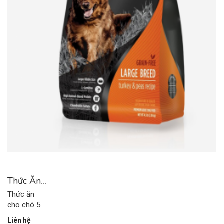
Thức Ăn
Cho Chó
Thức ăn
5
cho chó 5
Liên hệ