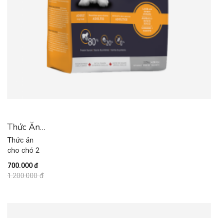
Thức Ăn
Cho Chó
Thức ăn
2
cho chó 2
700.000 đ
1.200.000 đ