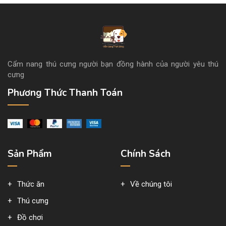
700.000 đ
1.200.000 đ
Thức Ăn Cho Chó 5
Cẩm nang thú cưng người bạn đồng hành của người yêu thú
Liên hệ
cưng
Phương Thức Thanh Toán
Thức Ăn Cho Chó 4
200.000 đ
Thức Ăn Cho Chó 2
Sản Phẩm
Chính Sách
700.000 đ
1.200.000 đ
Thức ăn
Về chúng tôi
Thú cưng
Đồ chơi