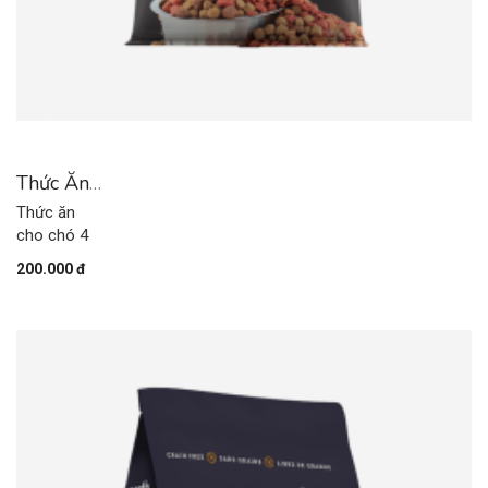
Thức Ăn
Cho Chó
Thức ăn
4
cho chó 4
200.000 đ