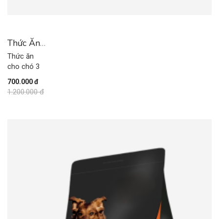
Thức Ăn
Cho Chó
Thức ăn
3
cho chó 3
700.000 đ
1.200.000 đ