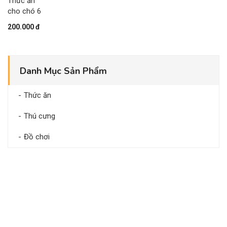
Thức ăn
6
cho chó 6
200.000 đ
Danh Mục Sản Phẩm
Thức ăn
Thú cưng
Đồ chơi