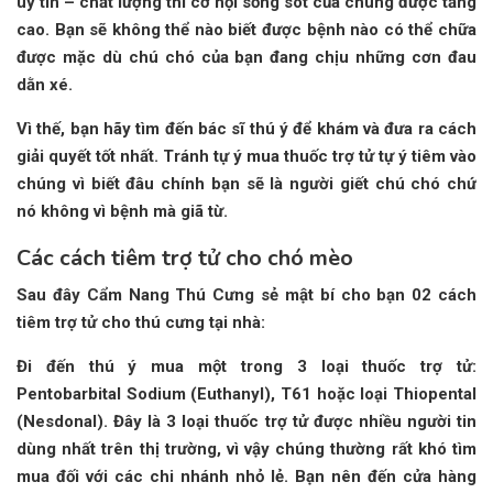
uy tín – chất lượng thì cơ hội sống sót của chúng được tăng
cao. Bạn sẽ không thể nào biết được bệnh nào có thể chữa
được mặc dù chú chó của bạn đang chịu những cơn đau
dằn xé.
Vì thế, bạn hãy tìm đến bác sĩ thú ý để khám và đưa ra cách
giải quyết tốt nhất. Tránh tự ý mua thuốc trợ tử tự ý tiêm vào
chúng vì biết đâu chính bạn sẽ là người giết chú chó chứ
nó không vì bệnh mà giã từ.
Các cách tiêm trợ tử cho chó mèo
Sau đây Cẩm Nang Thú Cưng sẻ mật bí cho bạn 02 cách
tiêm trợ tử cho thú cưng tại nhà:
Đi đến thú ý mua một trong 3 loại thuốc trợ tử:
Pentobarbital Sodium (Euthanyl), T61 hoặc loại Thiopental
(Nesdonal). Đây là 3 loại thuốc trợ tử được nhiều người tin
dùng nhất trên thị trường, vì vậy chúng thường rất khó tìm
mua đối với các chi nhánh nhỏ lẻ. Bạn nên đến cửa hàng