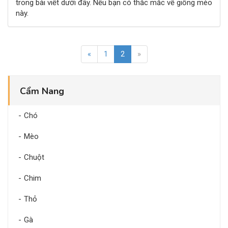
trong bài viết dưới đây. Nếu bạn có thắc mắc về giống mèo
này.
«
1
2
»
Cẩm Nang
Chó
Mèo
Chuột
Chim
Thỏ
Gà