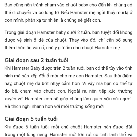
Bạn cũng nên tránh chạm vào chuột baby cho đến khi chúng có
thể di chuyển và có lông tơ. Nếu Hamster mẹ ngửi thấy mùi lạ ở
con mình, phản xạ tự nhiên là chúng sẽ giết con.
Trong giai đoạn Hamster baby dưới 2 tuần, bạn tuyệt đối không
được vệ sinh ổ đẻ của chuột. Thay vào đó, chỉ cần bổ sung
thêm thức ăn vào ổ, chú ý giữ ấm cho chuột Hamster mẹ.
Giai đoạn sau 2 tuần tuổi
Khi Hamster Baby được trên 2 tuần tuổi, bạn có thể tùy vào tình
hình mà sắp xếp đổi ổ mới cho mẹ con Hamster. Sau thời điểm
này, chuột mẹ đã bớt nhạy cảm hơn. Vì vậy mà bạn có thể tự
do bế, chạm vào chuột con. Ngoài ra, nên tiếp xúc thường
xuyên với Hamster con sẽ giúp chúng làm quen với mùi người.
Và thích nghi nhanh hơn với môi trường sống mới.
Giai đoạn 5 tuần tuổi
Khi được 5 tuần tuổi, mỗi chú chuột Hamster nên được đặt
trong một lồng riêng. Hamster mới lớn rất có tính lãnh thổ và