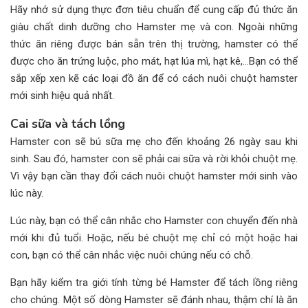
Hãy nhớ sử dụng thực đơn tiêu chuẩn để cung cấp đủ thức ăn
giàu chất dinh dưỡng cho Hamster mẹ và con. Ngoài những
thức ăn riêng được bán sẵn trên thị trường, hamster có thể
được cho ăn trứng luộc, pho mát, hạt lúa mì, hạt kê,…Bạn có thể
sắp xếp xen kẽ các loại đồ ăn để có cách nuôi chuột hamster
mới sinh hiệu quả nhất.
Cai sữa và tách lồng
Hamster con sẽ bú sữa mẹ cho đến khoảng 26 ngày sau khi
sinh. Sau đó, hamster con sẽ phải cai sữa và rời khỏi chuột mẹ.
Vì vậy bạn cần thay đổi cách nuôi chuột hamster mới sinh vào
lúc này.
Lúc này, bạn có thể cân nhắc cho Hamster con chuyển đến nhà
mới khi đủ tuổi. Hoặc, nếu bé chuột mẹ chỉ có một hoặc hai
con, bạn có thể cân nhắc việc nuôi chúng nếu có chỗ.
Bạn hãy kiểm tra giới tính từng bé Hamster để tách lồng riêng
cho chúng. Một số dòng Hamster sẽ đánh nhau, thậm chí là ăn