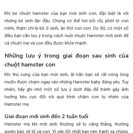
Khi bé chuột hamster của bạn mới sinh con, đặc biệt là với
những bé sinh lần đầu. Chúng có thể hơi bối rối, phớt lờ con
mình, thậm chí là bỏ ổ sinh, ăn thịt con non. Do đó, có một số
điều bạn cần lưu ý trong cách nuôi chuột Hamster mới sinh để
cả chuột mẹ và con đều được khỏe mạnh.
Những lưu ý trong giai đoạn sau sinh của
chuột hamster con
Khi thú cưng của bạn mới sinh, ắt hẳn bạn sẽ rất nóng lòng
muốn được chạm ngay vào những Hamster baby đáng yêu. Tuy
nhiên, hãy ghi nhớ một số lưu ý dưới đây để tránh gây ảnh
hưởng tiêu cực đối với quá trình chăm con tự nhiên của
Hamster mẹ.
Giai đoạn mới sinh đến 2 tuần tuổi
Hamster mẹ khi mới sinh thường sẽ bị căng thẳng, thường
xuyên bảo vệ tổ và con. Vì vậy tốt nhất bạn nên tránh xa chúng.